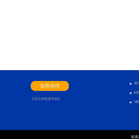
充
合作伙伴
钓
【卓迈游艇爱采购】
冲
联系