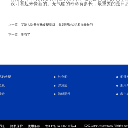
设计看起来像新的。充气船的寿命有多长，最重要的是日
罗源大队开展橡皮艇训练，集训理论知识和操作技巧
上一篇:
没有了
下一篇:
气钓鱼艇
钓鱼船
船外
鱼艇
漂流艇
船用
锋舟
游艇配件
救生
我们
隐私保护
使用条款
鲁ICP备14000250号-4
©2021 zgxpt.net company All rights res