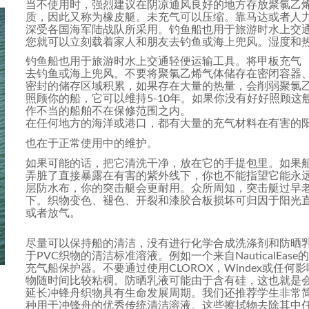
当不使用时，强烈建议在阴凉通风良好的地方存放聚氯乙
质，因此又称为橡皮艇。未充气可以压缩。靠马达或者人
深受各国海军陆战队所采用。钓鱼船也用于旅游时水上交通
您就可以立刻载着家人和朋友去钓鱼或海上兜风。湿度和热度
钓鱼船也用于旅游时水上交通轻便运输工具。将甲板充气 
去钓鱼或海上兜风。不要将聚氯乙烯气体储存在密闭容器
密封的储存区域积累，如果存在大量的热量，会削弱聚氯
照顾你的船，它可以维持5-10年。如果你没有好好照顾
作不当的船舶不在保修范围之内。
在任何地方的海洋或港口，都有大量的充气材料在有害的
也在于正常使用中的维护。
如果可能的话，把它清洗干净，放在它的手提包里。如果
弄脏了直接暴露在有害的紫外线下，你也不能指望它能永
层防水布，你的突击艇会更耐用。众所周知，突击艇过早
下。织物变色、褪色、开裂和漆胶合板损坏可归因于阳光
或者放气。
尽量可以保持船的清洁，没有进行化学合成洗涤剂和防晒
于PVC织物的清洁标准溶液。例如一个来自NauticalEas
充气船保护器。不要通过使用CLOROX，Windex或任
物随时间比较粘稠。防晒乳液可能由于含有硅，这也就是会
延长冲锋舟织物具有生命发展周期。我们还推荐学生非常简单方
种用于冲锋舟的优秀传统清洁溶液。这些擦拭物去除其中