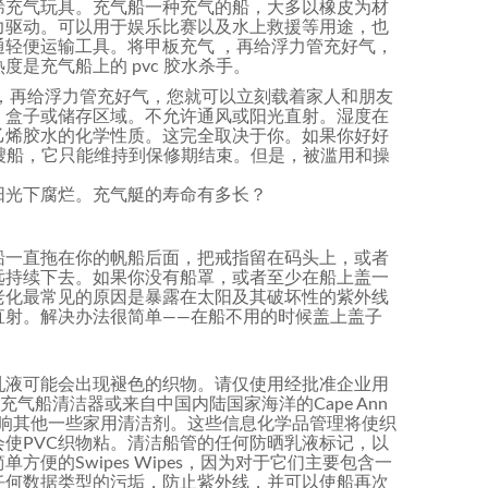
烯充气玩具。充气船一种充气的船，大多以橡皮为材
力驱动。可以用于娱乐比赛以及水上救援等用途，也
轻便运输工具。将甲板充气 ，再给浮力管充好气，
是充气船上的 pvc 胶水杀手。
，再给浮力管充好气，您就可以立刻载着家人和朋友
、盒子或储存区域。不允许通风或阳光直射。湿度在
乙烯胶水的化学性质。这完全取决于你。如果你好好
这艘船，它只能维持到保修期结束。但是，被滥用和操
阳光下腐烂。充气艇的寿命有多长？
船一直拖在你的帆船后面，把戒指留在码头上，或者
远持续下去。如果你没有船罩，或者至少在船上盖一
老化最常见的原因是暴露在太阳及其破坏性的紫外线
直射。解决办法很简单——在船不用的时候盖上盖子
乳液可能会出现褪色的织物。请仅使用经批准企业用
e的充气船清洁器或来自中国内陆国家海洋的Cape Ann
何影响其他一些家用清洁剂。这些信息化学品管理将使织
使PVC织物粘。清洁船管的任何防晒乳液标记，以
便的Swipes Wipes，因为对于它们主要包含一
任何数据类型的污垢，防止紫外线，并可以使船再次