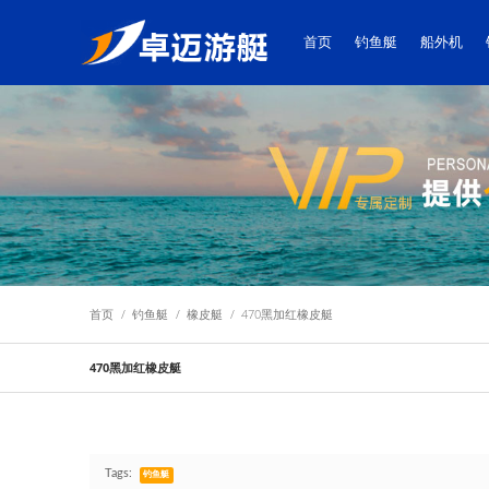
首页
钓鱼艇
船外机
首页
/
钓鱼艇
/
橡皮艇
/
470黑加红橡皮艇
470黑加红橡皮艇
Tags:
钓鱼艇