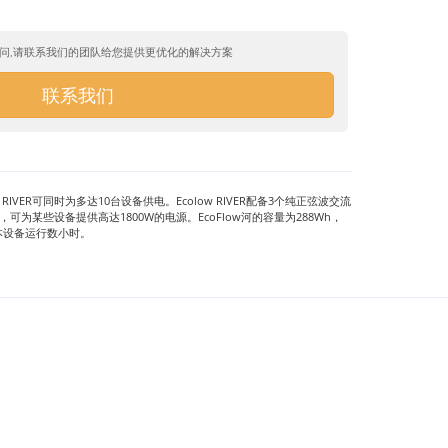
问,请联系我们的团队给您提供更优化的解决方案
联系我们
w RIVER可同时为多达10台设备供电。Ecolow RIVER配备3个纯正弦波交流
，可为某些设备提供高达1800W的电源。EcoFlow河的容量为288Wh，
本设备运行数小时。