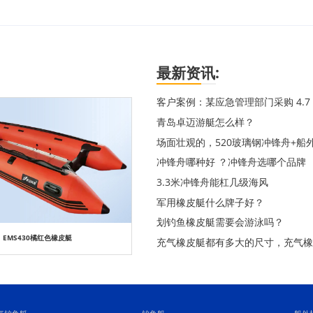
最新资讯:
客户案例：某应急管理部门采购 4.
青岛卓迈游艇怎么样？
场面壮观的，520玻璃钢冲锋舟+船
冲锋舟哪种好 ？冲锋舟选哪个品牌
3.3米冲锋舟能杠几级海风
军用橡皮艇什么牌子好？
划钓鱼橡皮艇需要会游泳吗？
EMS430橘红色橡皮艇
充气橡皮艇都有多大的尺寸，充气橡